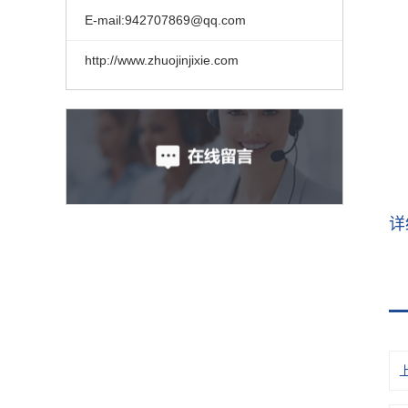
E-mail:942707869@qq.com
http://www.zhuojinjixie.com
详