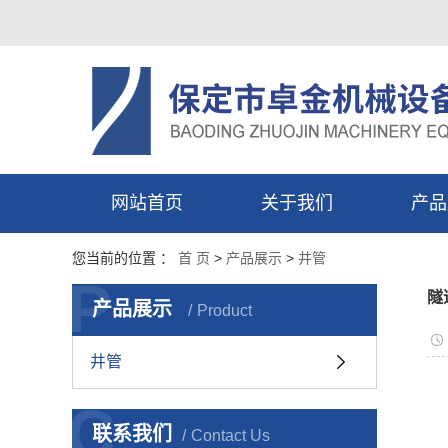
网站首页
关于我们
产品
公司简介
井
您当前的位置 ：
首 页
>
产品展示
>
井管
P
资质荣誉
隧
产品展示
Product
井管
C
联系我们
Contact Us