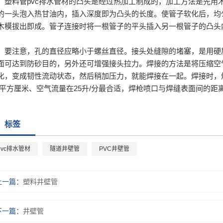
塑料管pvc排水管材的凸头是经过热加工制成的，加工方法是先用
的一头泡入热甘油内，插入深度即为凸头的长度。使管子软化后，均
木模拔出即成。管子连接时将一根管子的平头插入另一根管子的凸头
。
要注意，孔的直径应略小于螺丝直径。接头处缝隙的堵塞，是用硬
面可达到防砂目的，另外还可增强接头拉力。焊接的方法是将压缩空
化，变成韧性流动状态，然后稍加压力，就能焊接在一起。焊接时，焊枪
/平方厘米、空气流量在25升/分最合适，焊枪喷口与焊缝表面间的距离
标签
pvc排水管材
隧道井壁管
PVC井壁管
上一篇：
塑料井壁管
下一篇：
井壁管