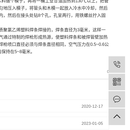
木料做个模子，再将一桶工业甘油加热到130℃以上，把管
匀地压入模子，将管头和木模一起放入冷水中冷却，然后
内，然后在接头处钻8个孔，孔呈两行，用铁螺丝拧入固
质聚氯乙烯塑料焊条焊接的，焊条直径为3毫米，这样一
气通过特制的焊枪形成热源，使塑料焊条和被焊管壁加热
喷口直径必须与焊条直径相同，空气压力在0.5~0.6公
保持在5~8毫米。
0
2020-12-17
2023-01-05