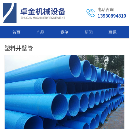
电话咨询
13930894819
首页
产品
案例
新闻
联系
塑料井壁管